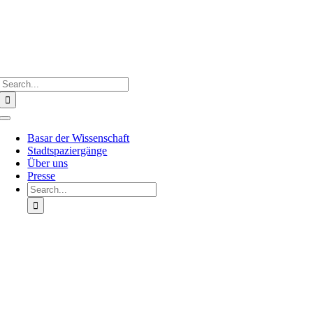
Search
for:
Toggle
Navigation
Basar der Wissenschaft
Stadtspaziergänge
Über uns
Presse
Search
for: