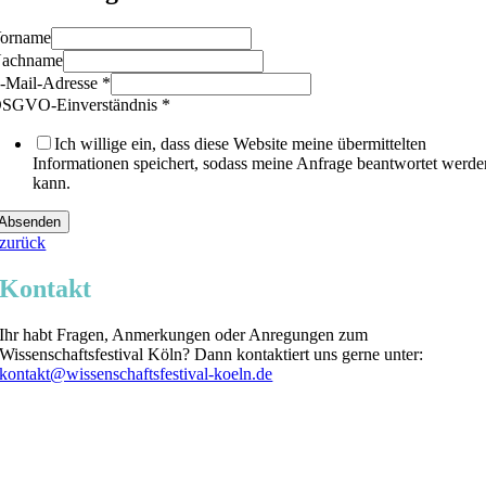
orname
achname
-Mail-Adresse
*
eranstaltung:
SGVO-Einverständnis
*
-
ail-
Ich willige ein, dass diese Website meine übermittelten
dresse
Informationen speichert, sodass meine Anfrage beantwortet werde
achname
kann.
Absenden
zurück
Kontakt
Ihr habt Fragen, Anmerkungen oder Anregungen zum
Wissenschaftsfestival Köln? Dann kontaktiert uns gerne unter:
kontakt@wissenschaftsfestival-koeln.de