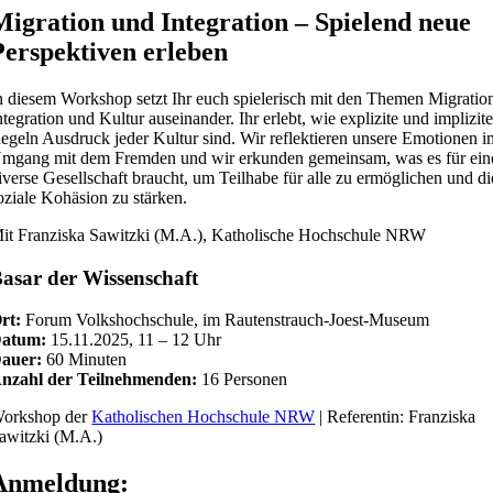
Migration und Integration – Spielend neue
Perspektiven erleben
n diesem Workshop setzt Ihr euch spielerisch mit den Themen Migratio
ntegration und Kultur auseinander. Ihr erlebt, wie explizite und implizit
egeln Ausdruck jeder Kultur sind. Wir reflektieren unsere Emotionen i
mgang mit dem Fremden und wir erkunden gemeinsam, was es für ein
iverse Gesellschaft braucht, um Teilhabe für alle zu ermöglichen und di
oziale Kohäsion zu stärken.
it Franziska Sawitzki (M.A.), Katholische Hochschule NRW
asar der Wissenschaft
rt:
Forum Volkshochschule, im Rautenstrauch-Joest-Museum
atum:
15.11.2025, 11 – 12 Uhr
auer:
60 Minuten
nzahl der Teilnehmenden:
16 Personen
orkshop der
Katholischen Hochschule NRW
| Referentin: Franziska
awitzki (M.A.)
Anmeldung: